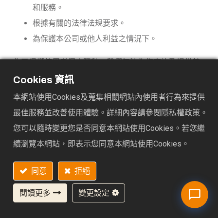
和服務。
根據有關的法律法規要求。
為保護本公司或他人利益之情況下。
為了保護使用者個人隱私，我們無法為您查詢及提供其
他使用者的相關資料，請您見諒！若您有相關法律上問
Cookies 資訊
題需查閱他人資料時，請務必向警政單位提出告訴，我
本網站使用Cookies及蒐集相關網站內使用者行為來提供
們將全力配合警政單位調查並提供所有相關資料，以協
最佳服務並改善使用體驗。詳細內容請參閱隱私權政策。
助調查及破案！
您可以隨時變更您是否同意本網站使用Cookies。若您繼
續瀏覽本網站，即表示您同意本網站使用Cookies。
資料的蒐集與使用方式
為了提昇與本站使用者最佳的互動性服務(如：問
Hi, may I help you? 😊
同意
拒絕
卷調查)，可能會請您提供相關個人的資料(如：電
閱讀更多
變更設定
話、住址、E-mail等相關資料)。
為提供您豐富的互動體驗，本站系統將會記錄本站