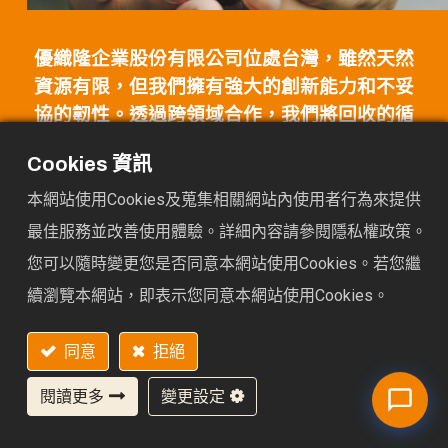
優織隆企業股份有限公司位處台灣，雖然天然
資源有限，但我們擁有強大的創新能力和不妥
協的韌性。透過跨領域合作，我們將回收的循
環材料應用於不同設計，創造產品附加價值。
Cookies 資訊
我們致力於將台灣的永續材料與理念推廣至全
球市場。我們相信創新、永續和熱忱是推動公
本網站使用Cookies及蒐集相關網站內使用者行為來提供
司邁向下一里程碑，成為一個環境友善的永續
最佳服務並改善使用體驗。詳細內容請參閱隱私權政策。
企業。
您可以隨時變更您是否同意本網站使用Cookies。若您繼
續瀏覽本網站，即表示您同意本網站使用Cookies。
謝煥麒 Gary
執行副總裁
同意
拒絕
閱讀更多
變更設定